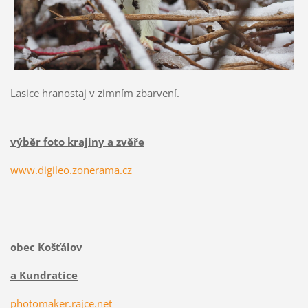
Lasice hranostaj v zimním zbarvení.
výběr foto krajiny a zvěře
www.digileo.zonerama.cz
obec Košťálov
a Kundratice
photomaker.rajce.net