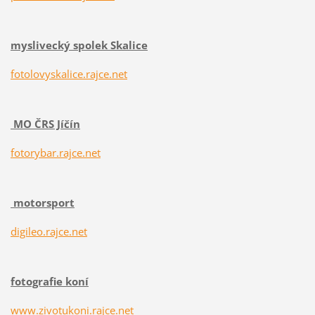
myslivecký spolek Skalice
fotolovyskalice.rajce.net
MO ČRS Jíčín
fotorybar.rajce.net
motorsport
digileo.rajce.net
fotografie koní
www.zivotukoni.rajce.net