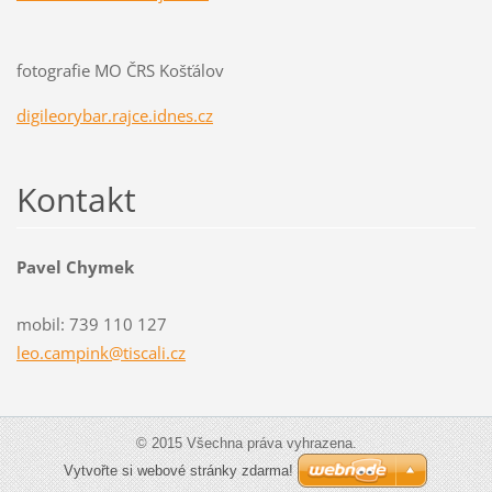
fotografie MO ČRS Košťálov
digileorybar.rajce.idnes.cz
Kontakt
Pavel Chymek
mobil: 739 110 127
leo.camp
ink@tisc
ali.cz
© 2015 Všechna práva vyhrazena.
Vytvořte si webové stránky zdarma!