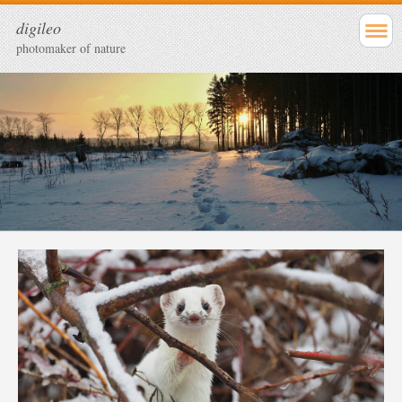
digileo
photomaker of nature